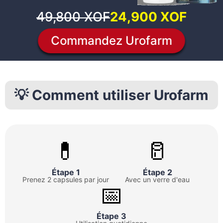
49,800 XOF
24,900 XOF
Commandez Urofarm
💡 Comment utiliser Urofarm
💊
🥛
Étape 1
Étape 2
Prenez 2 capsules par jour
Avec un verre d'eau
📅
Étape 3