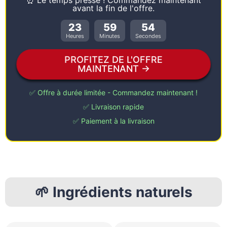
avant la fin de l'offre.
23
59
53
Heures
Minutes
Secondes
PROFITEZ DE L'OFFRE
MAINTENANT →
✅ Offre à durée limitée - Commandez maintenant !
✅ Livraison rapide
✅ Paiement à la livraison
🌱 Ingrédients naturels